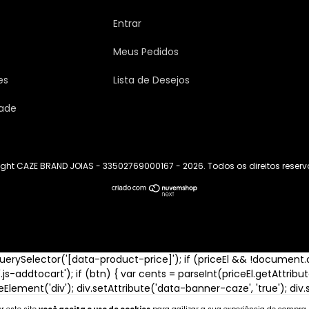
Entrar
Meus Pedidos
es
Lista de Desejos
dade
ght CAZE BRAND JOIAS - 33502769000167 - 2026. Todos os direitos reser
uerySelector('[data-product-price]'); if (priceEl && !document
'.js-addtocart'); if (btn) { var cents = parseInt(priceEl.getAttrib
eateElement('div'); div.setAttribute('data-banner-caze', 'true'); d
:center;color:#2e7d32;font-weight:bold;'; div.textContent = '🎁 