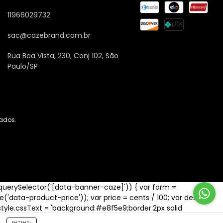
11966029732
sac@cazebrand.com.br
Rua Boa Vista, 230, Conj 102, São
Paulo/SP
vados.
.querySelector('[data-banner-caze]')) { var form =
ute('data-product-price')); var price = cents / 100; var desc =
iv.style.cssText = 'background:#e8f5e9;border:2px solid
Ganhe R$ ' + desc + ' - Cupom: CAZE10';