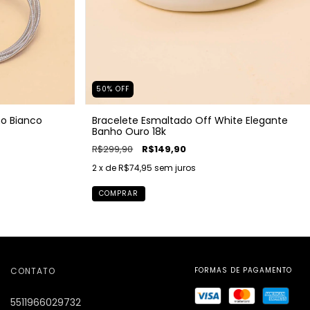
50
%
OFF
ho Bianco
Bracelete Esmaltado Off White Elegante
Banho Ouro 18k
R$299,90
R$149,90
2
x de
R$74,95
sem juros
COMPRAR
CONTATO
5511966029732