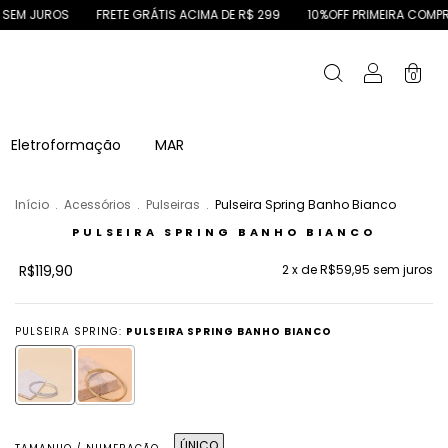
FRETE GRÁTIS ACIMA DE R$ 299
10%OFF PRIMEIRA COMPRA CAZE10
0
Eletroformação
MAR
Início
.
Acessórios
.
Pulseiras
.
Pulseira Spring Banho Bianco
PULSEIRA SPRING BANHO BIANCO
R$119,90
2
x de
R$59,95
sem juros
PULSEIRA SPRING:
PULSEIRA SPRING BANHO BIANCO
ÚNICO