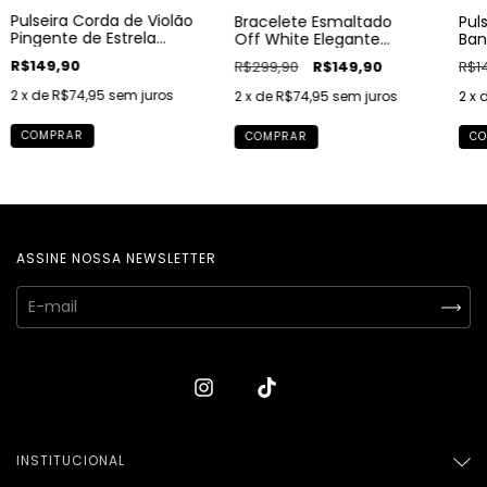
Pulseira Corda de Violão
Bracelete Esmaltado
Pul
Pingente de Estrela
Off White Elegante
Ban
Banho Ouro 18k
Banho Ouro 18k
R$149,90
R$299,90
R$149,90
R$1
2
x de
R$74,95
sem juros
2
x de
R$74,95
sem juros
2
x 
COMPRAR
COMPRAR
CO
ASSINE NOSSA NEWSLETTER
INSTITUCIONAL