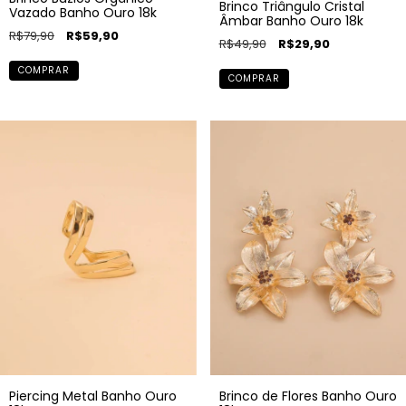
Brinco Triângulo Cristal
Vazado Banho Ouro 18k
Âmbar Banho Ouro 18k
R$79,90
R$59,90
R$49,90
R$29,90
COMPRAR
COMPRAR
Piercing Metal Banho Ouro
Brinco de Flores Banho Ouro