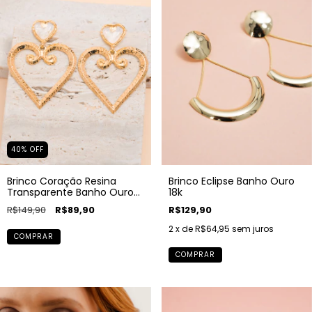
40
%
OFF
Brinco Coração Resina
Brinco Eclipse Banho Ouro
Transparente Banho Ouro
18k
18k
R$149,90
R$89,90
R$129,90
2
x de
R$64,95
sem juros
COMPRAR
COMPRAR