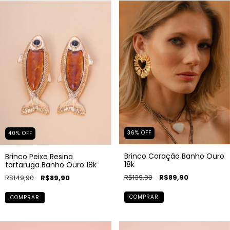
36
%
OFF
40
%
OFF
Brinco Coração Banho Ouro
Brinco Peixe Resina
18k
tartaruga Banho Ouro 18k
R$139,90
R$89,90
R$149,90
R$89,90
COMPRAR
COMPRAR