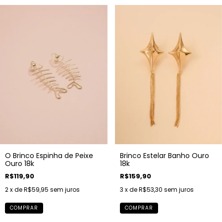
O Brinco Espinha de Peixe
Brinco Estelar Banho Ouro
Ouro 18k
18k
R$119,90
R$159,90
2
x de
R$59,95
sem juros
3
x de
R$53,30
sem juros
COMPRAR
COMPRAR