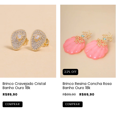
22
%
OFF
Brinco Cravejado Cristal
Brinco Resina Concha Rosa
Banho Ouro 18k
Banho Ouro 18k
R$89,90
R$89,90
R$69,90
COMPRAR
COMPRAR