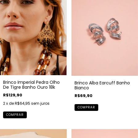
Brinco Imperial Pedra Olho
Brinco Alba Earcuff Banho
De Tigre Banho Ouro 18k
Bianco
R$129,90
R$69,90
2
x de
R$64,95
sem juros
COMPRAR
COMPRAR