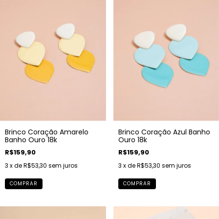
Brinco Coração Amarelo
Brinco Coração Azul Banho
Banho Ouro 18k
Ouro 18k
R$159,90
R$159,90
3
x de
R$53,30
sem juros
3
x de
R$53,30
sem juros
COMPRAR
COMPRAR