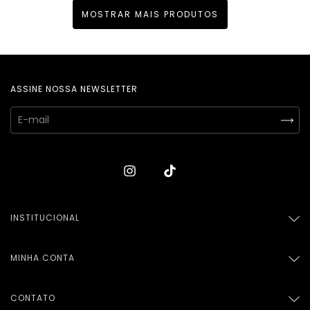
MOSTRAR MAIS PRODUTOS
ASSINE NOSSA NEWSLETTER
INSTITUCIONAL
MINHA CONTA
CONTATO