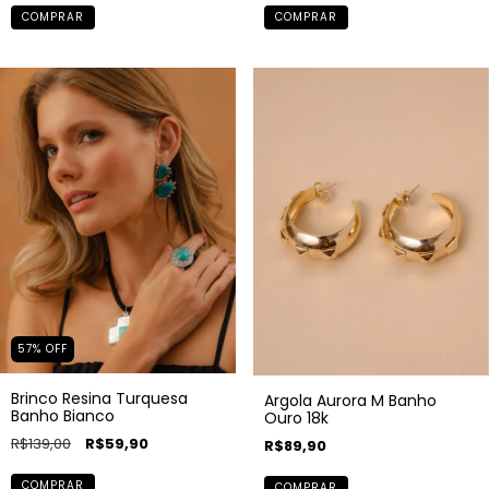
COMPRAR
COMPRAR
57
%
OFF
Brinco Resina Turquesa
Argola Aurora M Banho
Banho Bianco
Ouro 18k
R$139,00
R$59,90
R$89,90
COMPRAR
COMPRAR