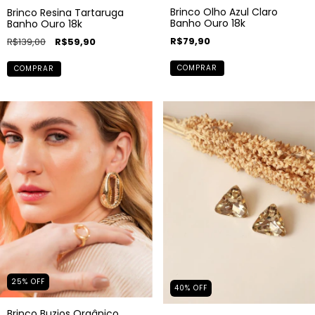
Brinco Olho Azul Claro
Brinco Resina Tartaruga
Banho Ouro 18k
Banho Ouro 18k
R$79,90
R$139,00
R$59,90
COMPRAR
COMPRAR
25
%
OFF
40
%
OFF
Brinco Buzios Orgânico