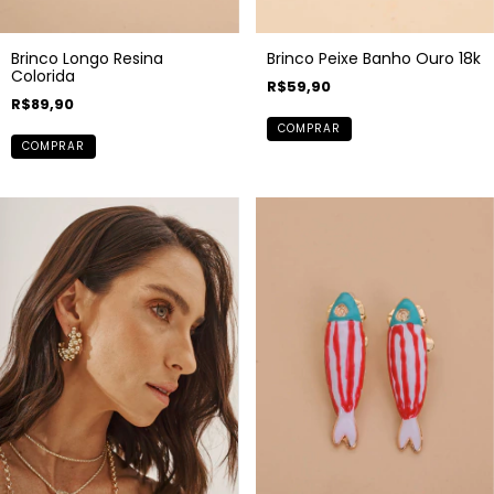
Brinco Longo Resina
Brinco Peixe Banho Ouro 18k
Colorida
R$59,90
R$89,90
COMPRAR
COMPRAR