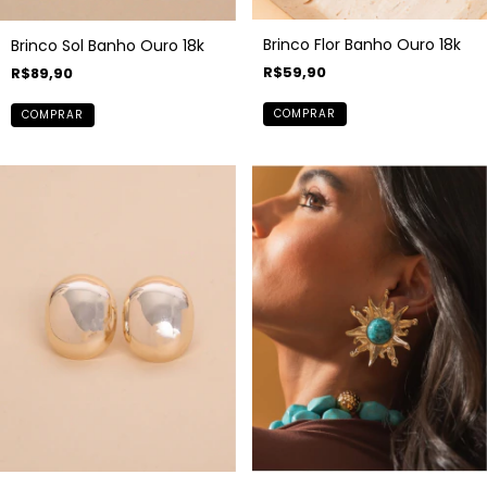
Brinco Flor Banho Ouro 18k
Brinco Sol Banho Ouro 18k
R$59,90
R$89,90
COMPRAR
COMPRAR