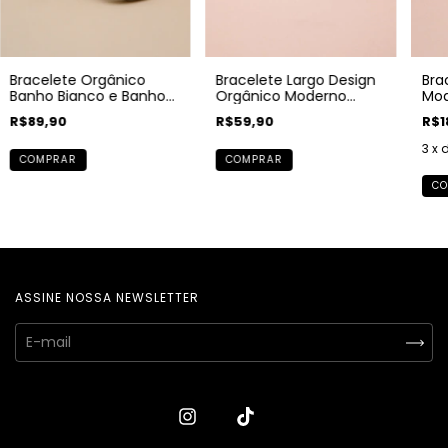
Bracelete Orgânico
Bracelete Largo Design
Bra
Banho Bianco e Banho
Orgânico Moderno
Mod
Ouro 18k
Banho Bianco
18K
R$89,90
R$59,90
R$1
3
x 
COMPRAR
COMPRAR
CO
ASSINE NOSSA NEWSLETTER