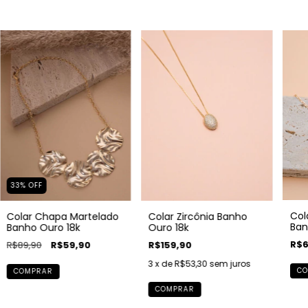
33
%
OFF
Col
Colar Chapa Martelado
Colar Zircônia Banho
Ban
Banho Ouro 18k
Ouro 18k
R$6
R$89,90
R$59,90
R$159,90
3
x de
R$53,30
sem juros
CO
COMPRAR
COMPRAR