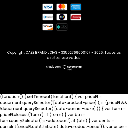
Copyright CAZE BRAND JOIAS - 33502769000167 - 2026. Todos os
direitos reservados.
(function() { setTimeout(function() { var priceEl =
document.querySelector('[data-product-price]'); if (priceEl &&
!document.querySelector('[data-banner-caze]')) { var form =
priceEl.closest('form'); if (form) { var btn =
form.querySelector('.js-addtocart'); if (btn) { var cents =
parseInt(priceEl.getAttribute('data-product-price')); var price =