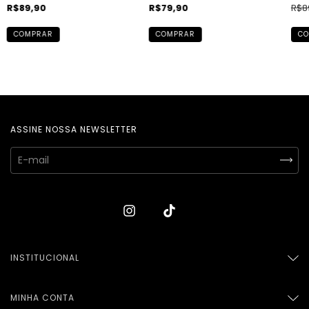
e Banho Ouro 18k
R$79,90
R$8
R$89,90
COMPRAR
CO
COMPRAR
ASSINE NOSSA NEWSLETTER
INSTITUCIONAL
MINHA CONTA