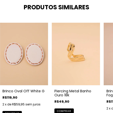
PRODUTOS SIMILARES
Brinco Oval Off White G
Piercing Metal Banho
Bri
Ouro 18k
Fog
R$119,90
R$49,90
R$1
2
x de
R$59,95
sem juros
2
x 
COMPRAR