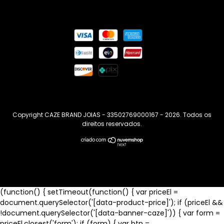
Copyright CAZE BRAND JOIAS - 33502769000167 - 2026. Todos os
direitos reservados.
(function() { setTimeout(function() { var priceEl =
document.querySelector('[data-product-price]'); if (priceEl &&
!document.querySelector('[data-banner-caze]')) { var form =
priceEl.closest('form'); if (form) { var btn =