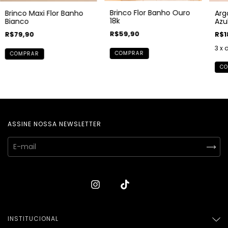
Brinco Flor Banho Ouro
Brinco Maxi Flor Banho
Arg
18k
Bianco
Azu
R$59,90
R$79,90
R$1
3
x 
COMPRAR
COMPRAR
CO
ASSINE NOSSA NEWSLETTER
INSTITUCIONAL