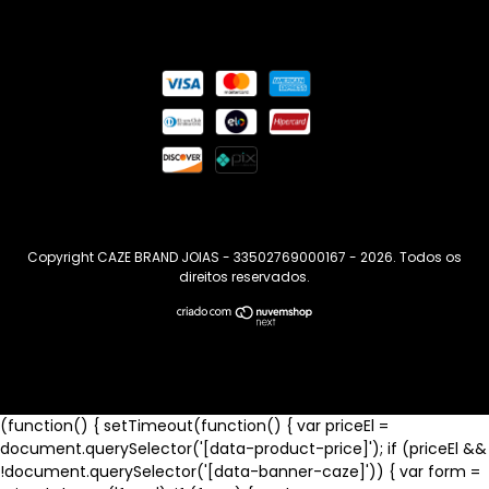
Copyright CAZE BRAND JOIAS - 33502769000167 - 2026. Todos os
direitos reservados.
(function() { setTimeout(function() { var priceEl =
document.querySelector('[data-product-price]'); if (priceEl &&
!document.querySelector('[data-banner-caze]')) { var form =