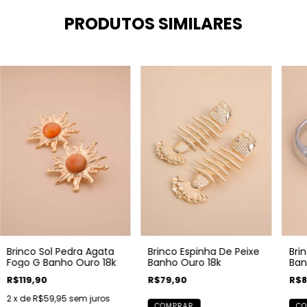
PRODUTOS SIMILARES
Brinco Sol Pedra Agata
Brinco Espinha De Peixe
Bri
Fogo G Banho Ouro 18k
Banho Ouro 18k
Ban
Mo
R$119,90
R$79,90
R$8
2
x de
R$59,95
sem juros
COMPRAR
CO