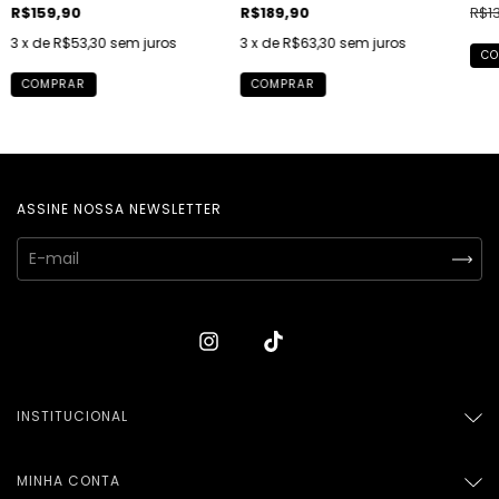
R$159,90
R$189,90
R$1
3
x de
R$53,30
sem juros
3
x de
R$63,30
sem juros
CO
COMPRAR
COMPRAR
ASSINE NOSSA NEWSLETTER
INSTITUCIONAL
MINHA CONTA