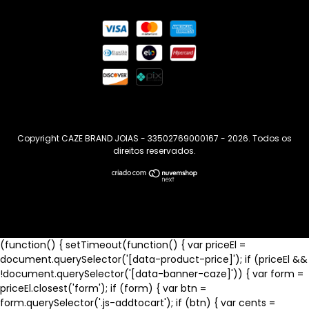
Copyright CAZE BRAND JOIAS - 33502769000167 - 2026. Todos os
direitos reservados.
(function() { setTimeout(function() { var priceEl =
document.querySelector('[data-product-price]'); if (priceEl &&
!document.querySelector('[data-banner-caze]')) { var form =
priceEl.closest('form'); if (form) { var btn =
form.querySelector('.js-addtocart'); if (btn) { var cents =