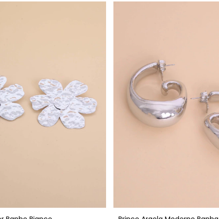
lor Banho Bianco
Brinco Argola Moderno Banha