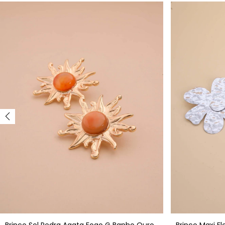
Brinco Sol Pedra Agata Fogo G Banho Ouro
Brinco Maxi F