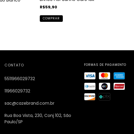
R$59,90
COMPRAR
CONTATO
5511966029732
11966029732
sac@cazebrand.com.br
Rua Boa Vista, 230, Conj 102, São
Paulo/SP