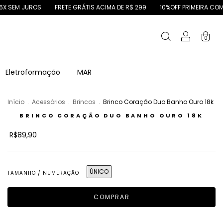
FRETE GRÁTIS ACIMA DE R$ 299
10%OFF PRIMEIRA COMPRA CAZE10
P
0
Eletroformação
MAR
Início
.
Acessórios
.
Brincos
.
Brinco Coração Duo Banho Ouro 18k
BRINCO CORAÇÃO DUO BANHO OURO 18K
R$89,90
ÚNICO
TAMANHO / NUMERAÇÃO