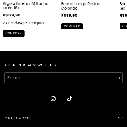
Argola Esferas M Banho
Brinco Longo Resina
Bri
Ouro 18k
Colorida
18k
R$129,90
R$89,90
R$5
2
x de
R$64,95
sem juros
COMPRAR
CO
COMPRAR
ASSINE NOSSA NEWSLETTER
INSTITUCIONAL