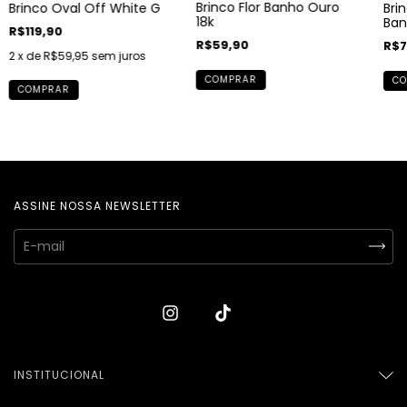
Brinco Flor Banho Ouro
Brinco Oval Off White G
Bri
18k
Ban
R$119,90
R$59,90
R$7
2
x de
R$59,95
sem juros
COMPRAR
CO
COMPRAR
ASSINE NOSSA NEWSLETTER
INSTITUCIONAL