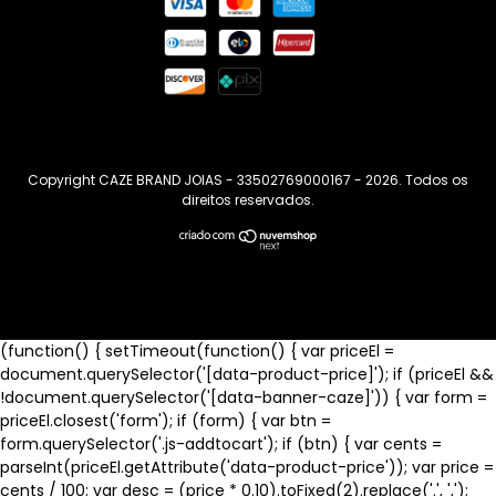
Copyright CAZE BRAND JOIAS - 33502769000167 - 2026. Todos os
direitos reservados.
(function() { setTimeout(function() { var priceEl =
document.querySelector('[data-product-price]'); if (priceEl &&
!document.querySelector('[data-banner-caze]')) { var form =
priceEl.closest('form'); if (form) { var btn =
form.querySelector('.js-addtocart'); if (btn) { var cents =
parseInt(priceEl.getAttribute('data-product-price')); var price =
cents / 100; var desc = (price * 0.10).toFixed(2).replace('.', ',');