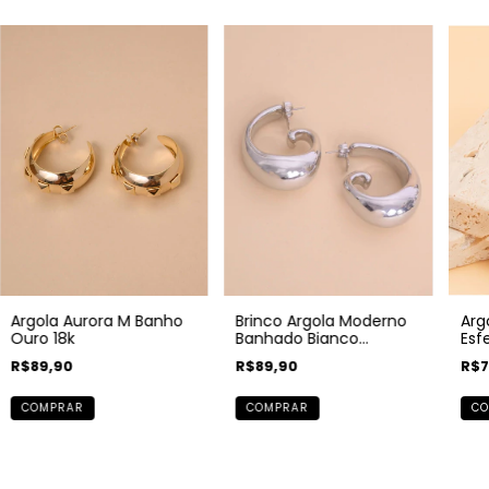
Argola Aurora M Banho
Brinco Argola Moderno
Arg
Ouro 18k
Banhado Bianco
Esf
Moderno
18k
R$89,90
R$89,90
R$7
COMPRAR
COMPRAR
CO