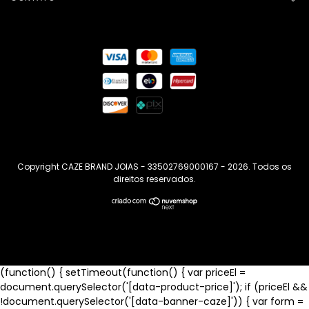
Copyright CAZE BRAND JOIAS - 33502769000167 - 2026. Todos os
direitos reservados.
(function() { setTimeout(function() { var priceEl =
document.querySelector('[data-product-price]'); if (priceEl &&
!document.querySelector('[data-banner-caze]')) { var form =