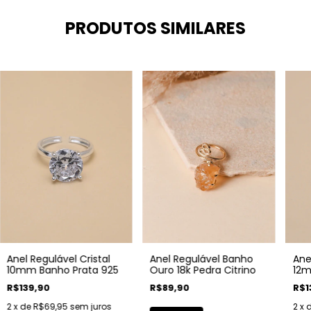
PRODUTOS SIMILARES
Anel Regulável Cristal
Ane
Anel Regulável Banho
10mm Banho Prata 925
12m
Ouro 18k Pedra Citrino
R$139,90
R$1
R$89,90
2
x de
R$69,95
sem juros
2
x 