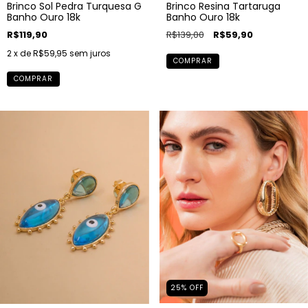
Brinco Sol Pedra Turquesa G
Brinco Resina Tartaruga
Banho Ouro 18k
Banho Ouro 18k
R$119,90
R$139,00
R$59,90
2
x de
R$59,95
sem juros
COMPRAR
COMPRAR
25
%
OFF